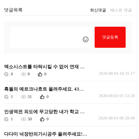
댓글목록
최신댓글
베스트 댓글
댓글등록
엑소시스트를 타락시킬 수 없어 연재 가능할까요
2026-08-04 18:35:17
0
9
0
흑월의 예르크나흐트 올려주세요. 43화 이후로 안올라왔습니다.
2026-08-02 01:53:20
1
31
0
인생역전 외도에 무고당한 내가 학교 최고의 미소녀에게 사랑받는다 올려주세요
2026-08-01 00:29:00
1
30
0
다다미 넉장반의가시공주 올려주세요!ㅜㅜㅜ