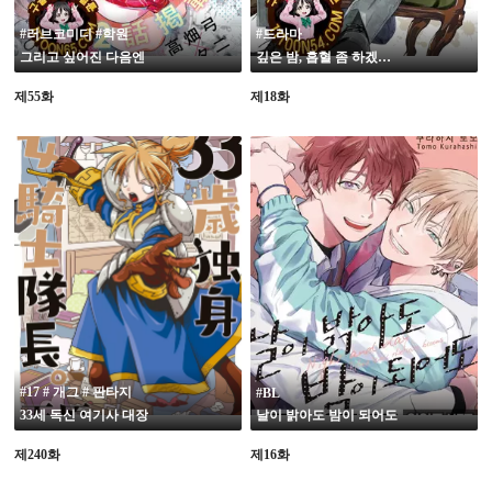
#러브코미디 #학원
#드라마
그리고 싶어진 다음엔
깊은 밤, 흡혈 좀 하겠습니다
제55화
제18화
19
19
#17 # 개그 # 판타지
#BL
33세 독신 여기사 대장
날이 밝아도 밤이 되어도
제240화
제16화