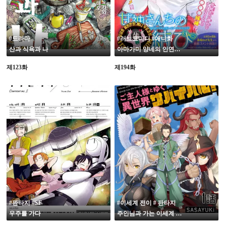
#드라마
#러브코미디 #애니화
산과 식욕과 나
아마가미 양네의 인연맺기
제123화
제194화
#판타지 #SF
#이세계 전이 # 판타지
우주를 가다
주인님과 가는 이세계 서바이벌!