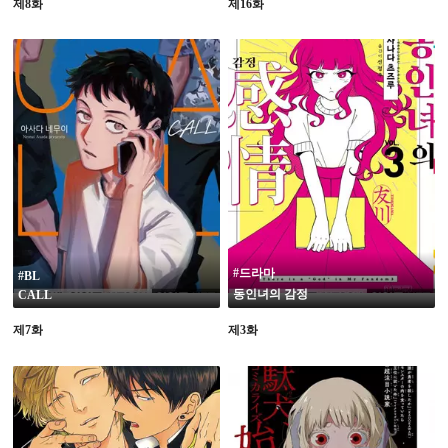
제8화
제16화
19
#드라마
#BL
동인녀의 감정
CALL
제7화
제3화