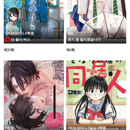
19
#러브코미디 #학원
#BL
단 둘이 버스
젠지 좀 빌리겠습니다
제32화
제4화
#순정
#러브코미디 #일상 #학원