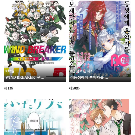
#학원
#순정 # 판타지
WIND BREAKER -윈브레- 공식 캐릭터북 극비 노트
여동생에게 혼약자를 양보해달라는 말을 들었습니다
제1화
제50화