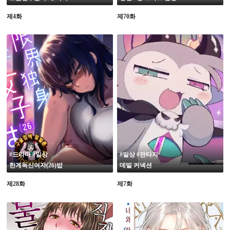
제4화
제70화
#드라마 #일상
#일상 #판타지
한계독신여자(26)밥
데빌 커넥션
제28화
제7화