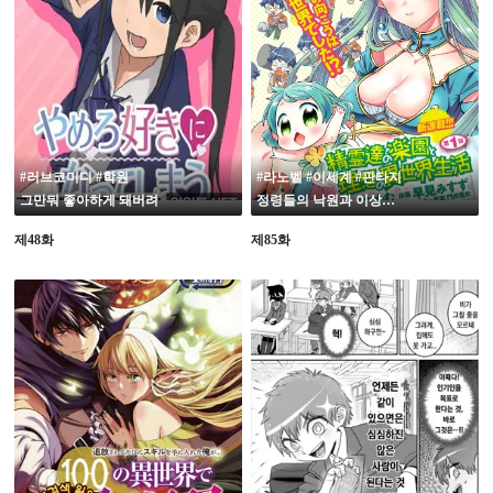
#러브코미디 #학원
#라노벨 #이세계 #판타지
그만둬 좋아하게 돼버려
정령들의 낙원과 이상적인 이세계 생활
제48화
제85화