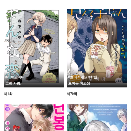
#러브코미디
#호러 # 개그 #학원
그런 사랑.
보이는 여고생
제1화
제70화