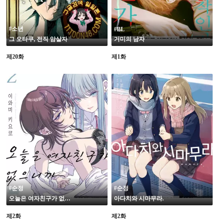
#소년
#BL
그 오타쿠, 전직 암살자
거미의 남자
제20화
제1화
#순정
#순정
오늘은 여자친구가 없으니까
아다치와 시마무라.
제2화
제2화