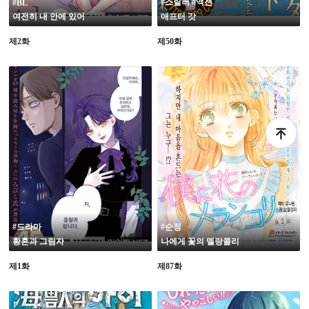
#스릴러 #액션
#BL
여전히 내 안에 있어
애프터 갓
제2화
제50화
#드라마
#순정
황혼과 그림자
나에게 꽃의 멜랑콜리
제1화
제87화