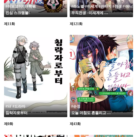
#러브코미디 #학원
#라노벨 #이세계 #판타지 #전생 # 애니화
진심 스크램블!
무직전생 ~이세계에 갔으면 최선을 다한다~
제11화
제121화
#SF #드라마
#순정
침략자로부터
오늘 아침도 흔들리고 있습니다
제0화
제43화