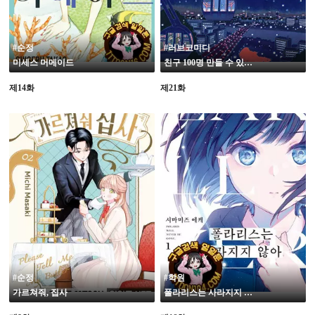
#순정
#러브코미디
미세스 머메이드
친구 100명 만들 수 있을까
제14화
제21화
#순정
#학원
가르쳐줘, 집사
폴라리스는 사라지지 않아