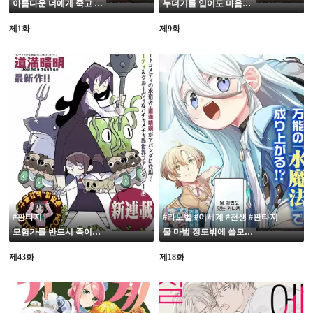
아름다운 너에게 죽고 싶어.
누더기를 입어도 마음은 비단
제1화
제9화
#판타지
#라노벨 #이세계 #전생 #판타지
모험가를 반드시 죽이는 던전
물 마법 정도밖에 쓸모가 없지만, 현대 지식이 있으면 충분하지?
제43화
제18화