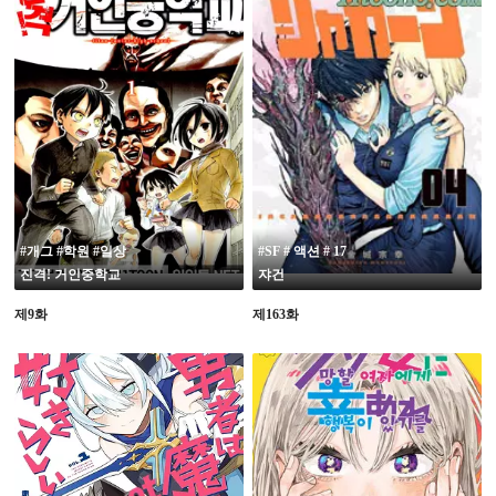
19
#개그 #학원 #일상
#SF # 액션 # 17
진격! 거인중학교
쟈건
제9화
제163화