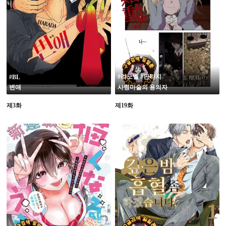
19
#라노벨 #판타지
#BL
변애
사령마술의 용의자
제3화
제19화