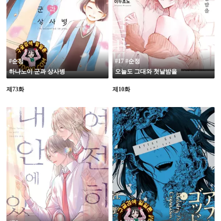
19
#순정
#17 #순정
하나노이 군과 상사병
오늘도 그대와 첫날밤을
제73화
제10화
19