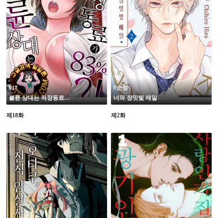
19
#순정
#17
불륜 상대는 직장동료가 83프로?!
너와 장밋빛 매일
제18화
제2화
19