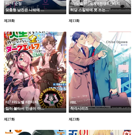
#17 # 순정
#라노벨 #이세계 #전생 #판타지
맞춤형 남친은 나밖에 몰라
허당 스킬밖에 못 쓰는 악역 마녀지만, 테이밍한 파티피플 슬라임들과 강하게 살아가겠습니다!
제28화
제13화
19
19
#17 #라노벨 #판타지
#BL
집이 불타서 인생이 아무래도 좋아졌기 때문에, 얼마 안 되는 남은 돈으로 다크엘프의 노예를 샀다
착각시리즈
제27화
제23화