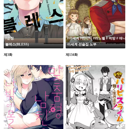
#순정
#이세계 #판타지 #라노벨 # 먹방 # 애니
블레스(BLESS)
이세계 선술집 노부
제3화
제134화
19