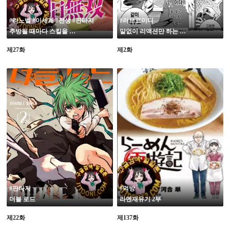
#라노벨 #이세계 #전생 #판타지
#러브코미디
추방될 때마다 스킬을 손에 넣은 내가, 100의 이세계에서 2회차 무쌍
말없이 리액션만 하는 쿠로이 양
제27화
제2화
#판타지
#먹방
더블 로드
라멘재유기 2부
제22화
제137화