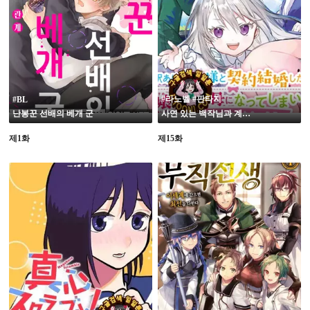
19
#라노벨 #판타지
#BL
난봉꾼 선배의 베개 군
사연 있는 백작님과 계약결혼 했더니 의붓딸(6살)의 계약엄마가 되었습니다
제1화
제15화