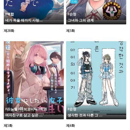
#백합
#순정
네가 죽을 때까지 사랑을 하고 싶어
그녀와 그의 관계
제28화
제3화
#라노벨 #러브코미디 #학원
#순정
여자친구로 삼고 싶은 여자 1위, 의 옆에서 찾은 아마리 양
생각한 것과 다른 그 아이의 이야기
제5화
제4화