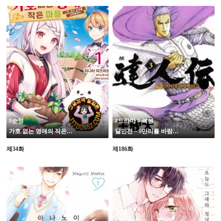
#순정
#드라마 # 액션
가호 없는 영애의 작은 마을 ~자, 영지 운영을 시작하자!~
달인전 ~ 9만리를 바람에 타고 ~
제34화
제186화