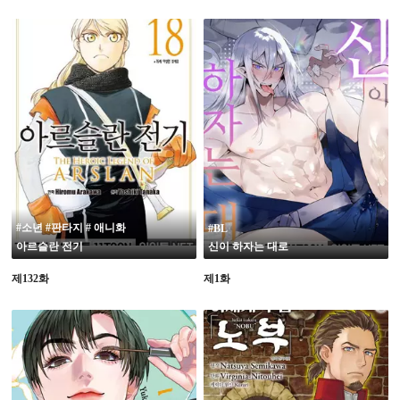
19
#소년 #판타지 # 애니화
#BL
아르슬란 전기
신이 하자는 대로
제132화
제1화