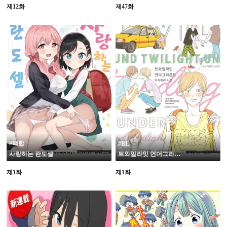
제12화
제47화
19
#백합
#BL
사랑하는 란도셀
트와일라잇 언더그라운드
제1화
제1화