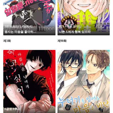
#러브코미디 #판타지
#TS #러브코미디
용사는 마왕을 좋아하는 것 같다
나쁜 X에게 행복 있으라
제3화
제90화
19
#공포 #추리
#BL