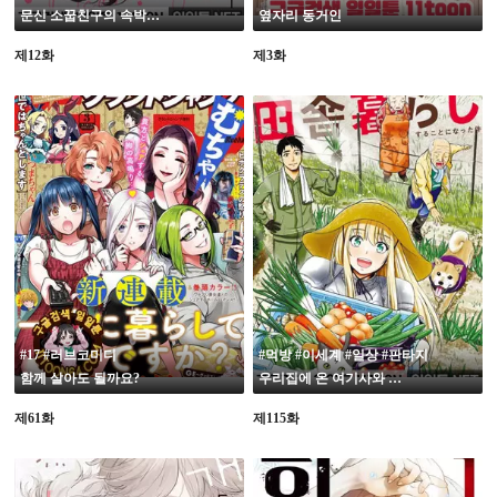
문신 소꿉친구의 속박이 곤란해
옆자리 동거인
제12화
제3화
19
#17 #러브코미디
#먹방 #이세계 #일상 #판타지
함께 살아도 될까요?
우리집에 온 여기사와 시골생활을 하게 된 건
제61화
제115화