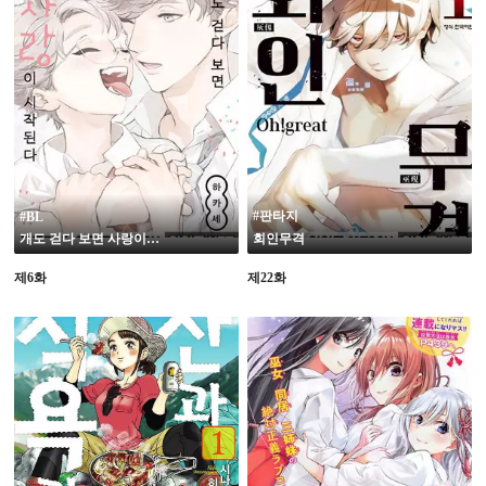
19
#판타지
#BL
개도 걷다 보면 사랑이 시작된다
회인무격
제6화
제22화