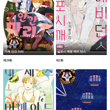
19
#순정
#BL
기계 인간 마리
살포시 깨문 에비 던스
제28화
제1화