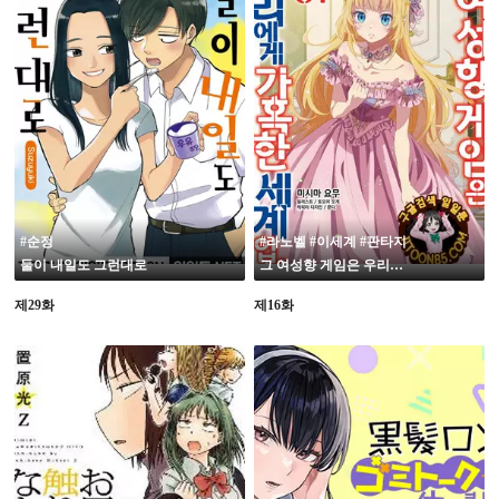
#순정
#라노벨 #이세계 #판타지
둘이 내일도 그런대로
그 여성향 게임은 우리에게 가혹한 세계입니다
제29화
제16화