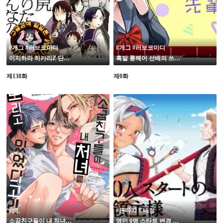
#개그 #러브코미디
#개그 #러브코미디
이치하라 히카리Z 단편 모음
흑발 롱헤어 선배의 쓰레기 같은 대화
제138화
제0화
19
#판타지 # 내정
#BL
소꿉친구들이 내 처녀를 노리고 있었다고?!
영민 0명 스타트 변경 영주님