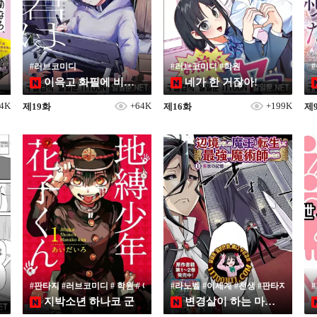
#러브코미디
#러브코미디 #학원
이윽고 화필에 비칠 그대는
네가 한 거잖아!
14K
+64K
+199K
제19화
제16화
제
#판타지 #러브코미디 # 학원 # 애니화
#라노벨 #이세계 #전생 #판타지
지박소년 하나코 군
변경살이 하는 마왕, 전생해서 최강의 마술사가 된다