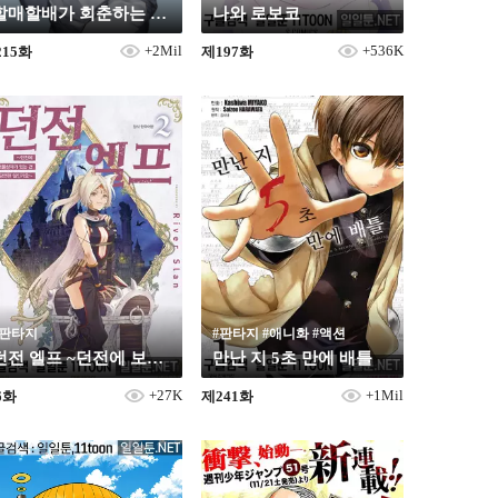
할매할배가 회춘하는 이야기
나와 로보코
+2Mil
+536K
215화
제197화
#판타지
#판타지 #애니화 #액션
던전 엘프 ~던전에 보물상자가 있는 건 당연한 일인가요~
만난 지 5초 만에 배틀
+27K
+1Mil
6화
제241화