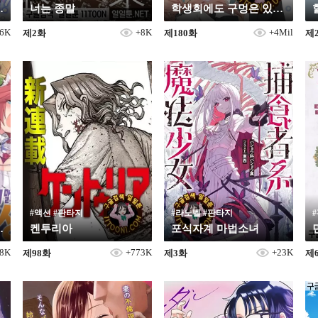
그만두고 싶어
너는 종말
학생회에도 구멍은 있다!
36K
+8K
+4Mil
제2화
제180화
제
#액션 #판타지
#라노벨 #판타지
여상인님!!
켄투리아
포식자계 마법소녀
18K
+773K
+23K
제98화
제3화
제
19