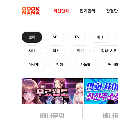
최신만화
인기만화
완결만
전체
SF
TS
개그
시대
액션
인기
일상+치유
이세계
전생
라노벨
애니