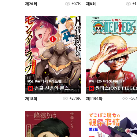
+57K
+1
제20화
제8화
#SF #판타지 #라노벨
#애니화 #액션 #판타지
범골 신병의 몬스터 라이프
원피스(ONE PIECE
+276K
+56
제18화
제1190화