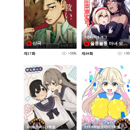
#
#판타지 # 개그
산극
울퉁불퉁 마녀 모녀의 사정
+58K
+3
제17화
제49화
#러브코미디 #학원
#TS #러브코미디 #학원