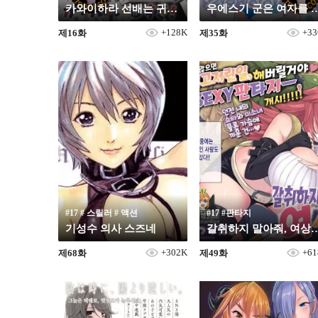
카와이하라 선배는 귀여운 걸 좋아해!
우에스기 군은 여자를 
+128K
+3
제16화
제35화
19
19
#17 # 스릴러 # 액션
#17 #판타지
기성수 의사 스즈네
갈취하지 말아줘, 
+302K
+6
제68화
제49화
19