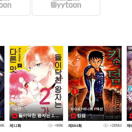
#순정
#시대 #애니화 #액션
트
들이닥친 왕자는 2가지 다른 맛
킹덤
74K
+99K
+28Mil
제12화
제884화
제