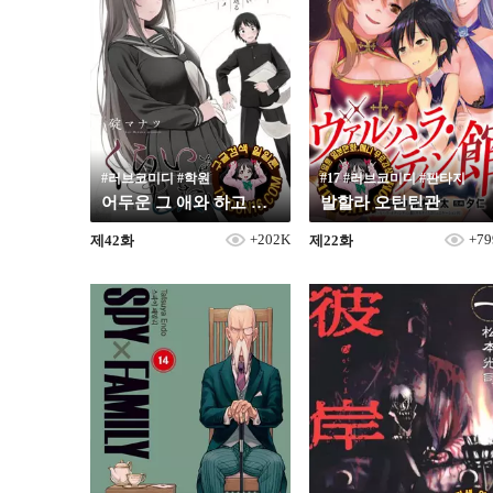
#러브코미디 #학원
#17 #러브코미디 #판타지
어두운 그 애와 하고 싶은 것
발할라 오틴틴관
+202K
+7
제42화
제22화
19