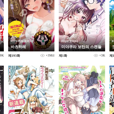
#17 #러브코미디
#러브코미디
바츠하레
미야쿠라 보탄의 스캔들
99K
+3Mil
+3K
제193화
제1화
제