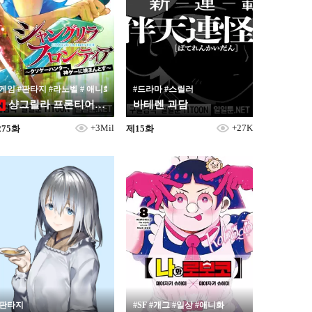
#게임 #판타지 #라노벨 # 애니화
#드라마 #스릴러
샹그릴라 프론티어 ~똥겜헌터, 갓겜에 도전하려하다~
바테렌 괴담
+3Mil
+27K
275화
제15화
#판타지
#SF #개그 #일상 #애니화