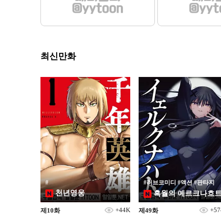
최신만화
#
#러브코미디 #액션 #판타지
천년영웅
흑월의 예르크나흐
+44K
+5
제10화
제49화