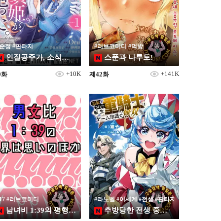
#순정 #판타지
#러브코미디 #먹방
인질공주가, 소식을 끊었다
스푼과 나루토!
+10K
+141K
9화
제42화
19
#17 #러브코미디
#라노벨 #이세계 #전생 #판타지
남녀비 1:39의 평행세계는 의외로 평범
추방당한 전생 중기사는 게임 지식으로 무쌍한다