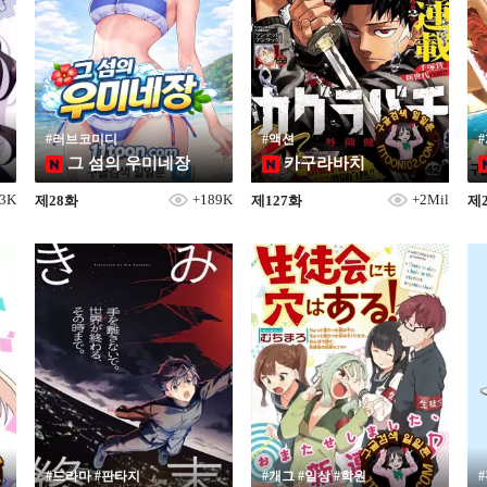
#러브코미디
#액션
그 섬의 우미네장
카구라바치
03K
+189K
+2Mil
제28화
제127화
제
#드라마 #판타지
#개그 #일상 #학원