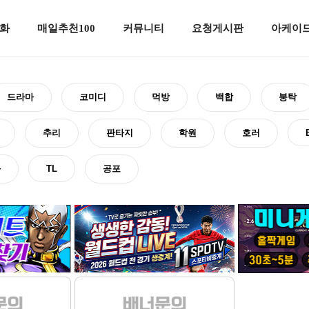
화
매일추천100
커뮤니티
요청게시판
아케이드
드라마
코미디
먹방
백합
붕탁
추리
판타지
학원
호러
화
TL
공포