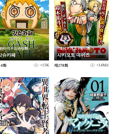
#판타지 # 소년만화
#액션 # 개그 #애니화
갓슈카페
사카모토 데이즈
+15K
+14Mil
14화
제270화