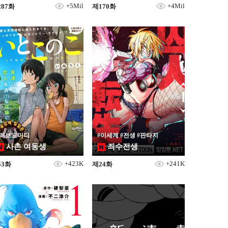
+5Mil
+4Mil
287화
제170화
#러브코미디
#이세계 #전생 #판타지
사촌 여동생
죄수전생
+423K
+241K
53화
제24화