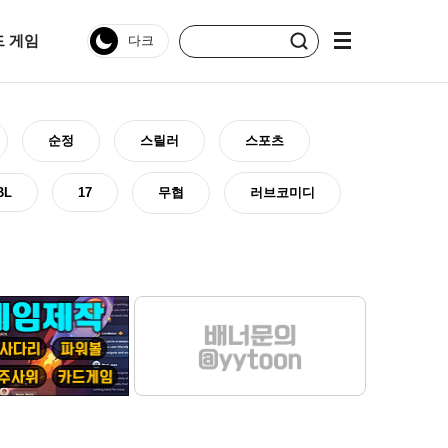
 게임
순정
스릴러
스포츠
BL
17
무협
러브코미디