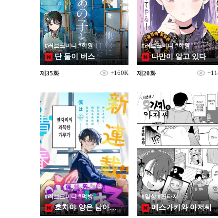
#러브코미디 #학원
#러브코미디 #학원
단 둘이 버스
나만이 알고 있다
+160K
+1
제35화
제20화
#러브코미디 #먹방
#일상 #판타지
호치야 양은 남아돈다
메스가키와 아저씨