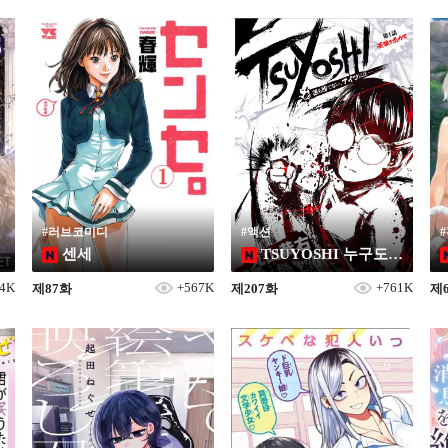
#러브코미디
#액션
센세
TSUYOSHI 누구도 이기지 못해, 녀석한테는
4K
+567K
+761K
제87화
제207화
제