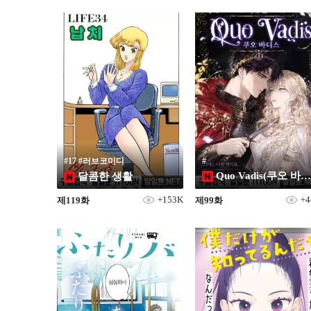
19
#17 #러브코미디
#
Quo Vadis(쿠오 바디스)
달콤한 생활
+153K
+4
제119화
제99화