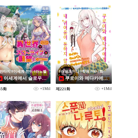
#판타지 #이세계 전이 #라노벨
#러브코미디 #학원 #애니화
이세계에서 슬로우 라이프를 (희망)
쿠로이와 메다카에게 내 귀여움이 통하지 않아
+1Mil
+1Mil
65화
제221화