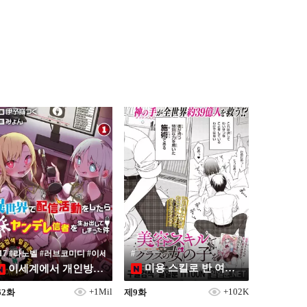
19
#17 #라노벨 #러브코미디 #이세계 #판타지
#
미용 스킬로 반 여자애들을 예쁘게 만들고 싶어
이세계에서 개인방송 활동을 했더니 대량의 얀데레 신자를 만들어 버린 건
+1Mil
+102K
62화
제9화