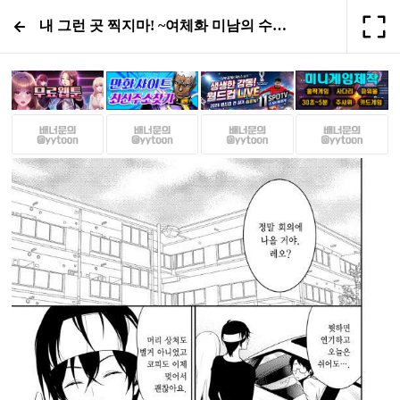
내 그런 곳 찍지마! ~여체화 미남의 수난~21화