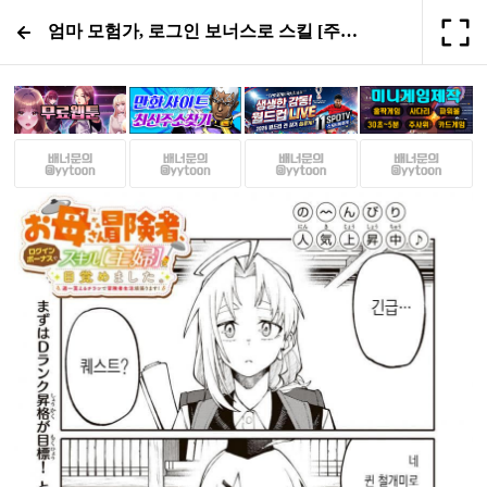
엄마 모험가, 로그인 보너스로 스킬 [주부]에 눈을 떴습니다 8화